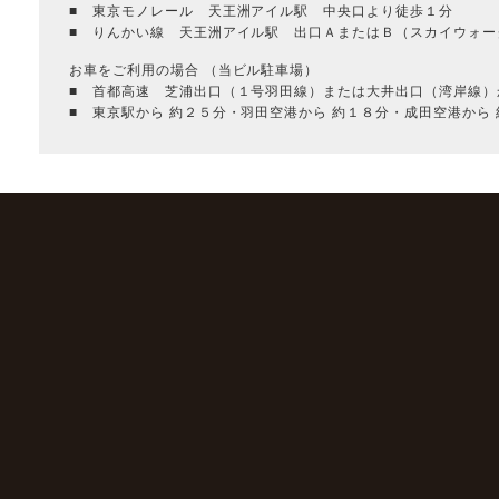
■ 東京モノレール 天王洲アイル駅 中央口より徒歩１分
■ りんかい線 天王洲アイル駅 出口ＡまたはＢ（スカイウォー
お車をご利用の場合 （当ビル駐車場）
■ 首都高速 芝浦出口（１号羽田線）または大井出口（湾岸線）
■ 東京駅から 約２５分・羽田空港から 約１８分・成田空港から